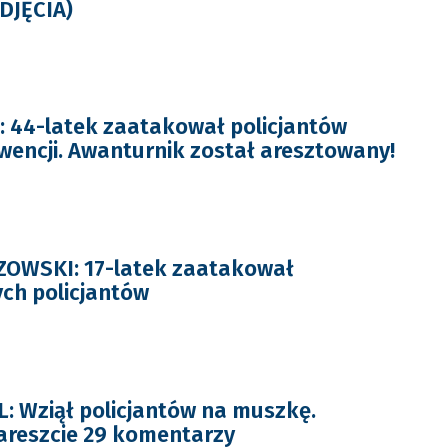
ZDJĘCIA)
 44-latek zaatakował policjantów
wencji. Awanturnik został aresztowany!
OWSKI: 17-latek zaatakował
ych policjantów
 Wziął policjantów na muszkę.
areszcie 29 komentarzy