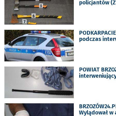
policjantów (
PODKARPACIE:
podczas inter
POWIAT BRZOZ
interweniując
BRZOZÓW24.PL:
Wylądował w 