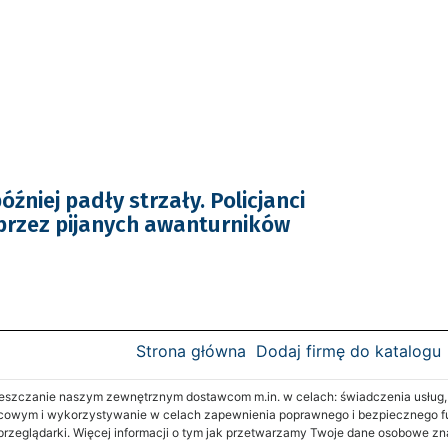
óźniej padły strzały. Policjanci
przez pijanych awanturników
Strona główna
Dodaj firmę do katalogu
zczanie naszym zewnętrznym dostawcom m.in. w celach: świadczenia usług, re
cowym i wykorzystywanie w celach zapewnienia poprawnego i bezpiecznego fu
 przeglądarki. Więcej informacji o tym jak przetwarzamy Twoje dane osobowe z