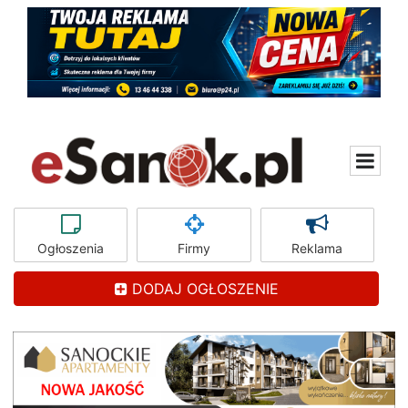
Ogłoszenia
Firmy
Reklama
DODAJ OGŁOSZENIE