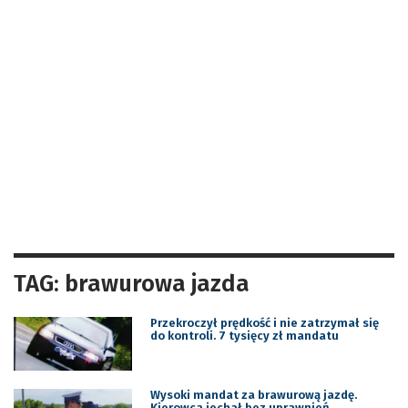
TAG: brawurowa jazda
Przekroczył prędkość i nie zatrzymał się
do kontroli. 7 tysięcy zł mandatu
Wysoki mandat za brawurową jazdę.
Kierowca jechał bez uprawnień