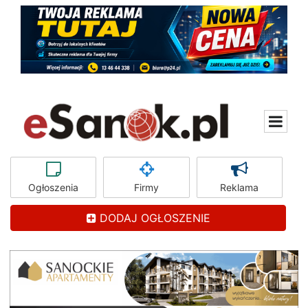
Ogłoszenia
Firmy
Reklama
DODAJ OGŁOSZENIE