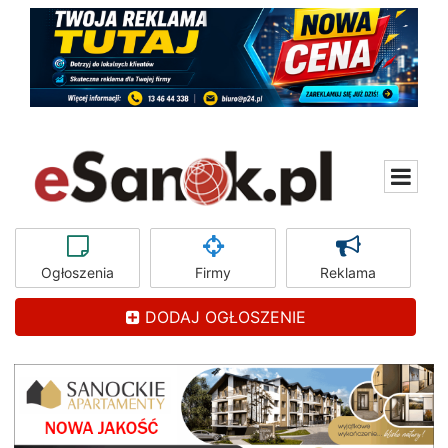
Ogłoszenia
Firmy
Reklama
DODAJ OGŁOSZENIE