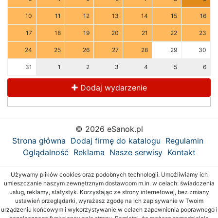
10
11
12
13
14
15
16
17
18
19
20
21
22
23
24
25
26
27
28
29
30
31
1
2
3
4
5
6
Dodaj wydarzenie
© 2026 eSanok.pl
Strona główna
Dodaj firmę do katalogu
Regulamin
Oglądalność
Reklama
Nasze serwisy
Kontakt
Używamy plików cookies oraz podobnych technologii. Umożliwiamy ich
umieszczanie naszym zewnętrznym dostawcom m.in. w celach: świadczenia
usług, reklamy, statystyk. Korzystając ze strony internetowej, bez zmiany
ustawień przeglądarki, wyrażasz zgodę na ich zapisywanie w Twoim
urządzeniu końcowym i wykorzystywanie w celach zapewnienia poprawnego i