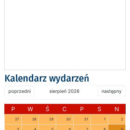
Kalendarz wydarzeń
poprzedni
sierpień 2026
następny
P
W
Ś
C
P
S
N
27
28
29
30
31
1
2
3
4
5
6
7
8
9