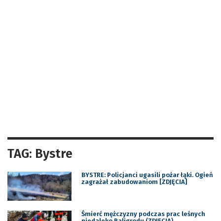
TAG: Bystre
BYSTRE: Policjanci ugasili pożar łąki. Ogień
zagrażał zabudowaniom [ZDJĘCIA]
Śmierć mężczyzny podczas prac leśnych
niedaleko Baligrodu (ZDJĘCIA)