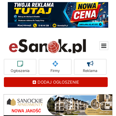
Ogłoszenia
Firmy
Reklama
DODAJ OGŁOSZENIE