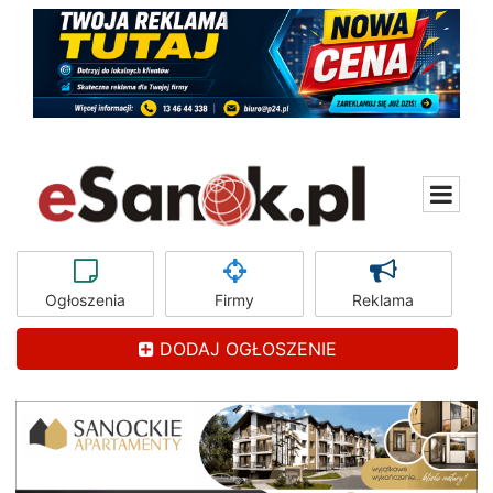
Ogłoszenia
Firmy
Reklama
DODAJ OGŁOSZENIE