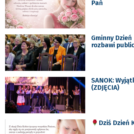
Pań
Gminny Dzień 
rozbawi publi
SANOK: Wyjątk
(ZDJĘCIA)
Dziś Dzień 