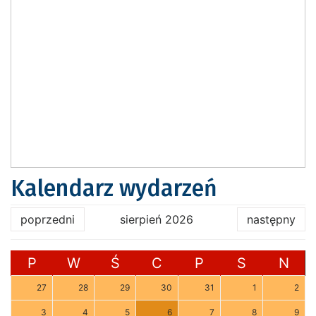
Kalendarz wydarzeń
poprzedni
sierpień 2026
następny
P
W
Ś
C
P
S
N
27
28
29
30
31
1
2
3
4
5
6
7
8
9