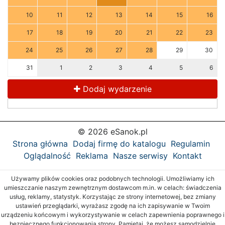
10
11
12
13
14
15
16
17
18
19
20
21
22
23
24
25
26
27
28
29
30
31
1
2
3
4
5
6
Dodaj wydarzenie
© 2026 eSanok.pl
Strona główna
Dodaj firmę do katalogu
Regulamin
Oglądalność
Reklama
Nasze serwisy
Kontakt
Używamy plików cookies oraz podobnych technologii. Umożliwiamy ich
umieszczanie naszym zewnętrznym dostawcom m.in. w celach: świadczenia
usług, reklamy, statystyk. Korzystając ze strony internetowej, bez zmiany
ustawień przeglądarki, wyrażasz zgodę na ich zapisywanie w Twoim
urządzeniu końcowym i wykorzystywanie w celach zapewnienia poprawnego i
bezpiecznego funkcjonowania strony. Pamiętaj, że możesz samodzielnie