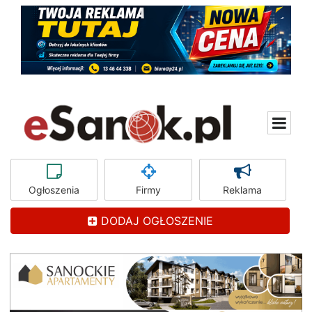
Ogłoszenia
Firmy
Reklama
DODAJ OGŁOSZENIE