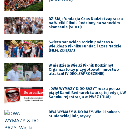
DZISIAJ: Fundacja Czas Nadziei zaprasza
na Wielki Piknik Rodzinny na sanockim
skansenie (VIDEO)
Święto sanockich rodzin podczas 6.
Wielkiego Pikniku Fundacji Czas Nadziei
(FILM, ZDJĘCIA)
W niedzielę Wielki Piknik Rodzinny!
Organizatorzy przygotowali mnóstwo
atrakcji! (VIDEO, ZAPROSZENIE)
„DWA WYMAZY & DO BAZY” rusza po raz
piąty! Kamil Bednarek twarzą tej edycji. W
Sanoku rejestracja w PWSZ (FILM)
DWA WYMAZY & DO BAZY. Wielki sukces
studenckiej inicjatywy