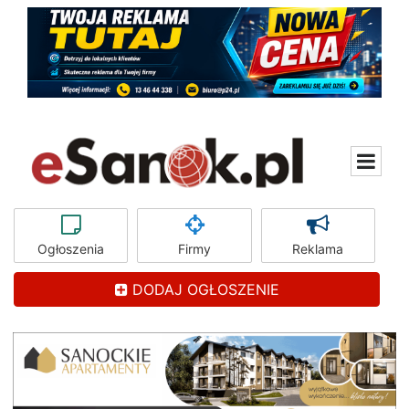
Ogłoszenia
Firmy
Reklama
DODAJ OGŁOSZENIE