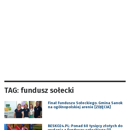
TAG: fundusz sołecki
​Finał Funduszu Sołeckiego. Gmina Sanok
na ogólnopolskiej arenie [ZDJĘCIA]
BESKO24.PL: Ponad 60 tysięcy złotych do
wydania z funduszu sołeckiego (1)