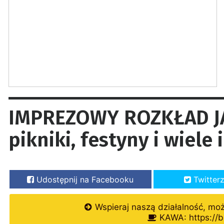
IMPREZOWY ROZKŁAD JA
pikniki, festyny i wiele
Udostępnij na Facebooku
Twitter
Wspieraj naszą działalność, mo
KAWA: https://b