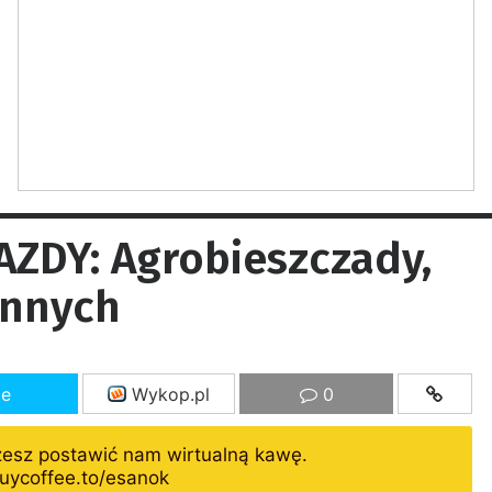
ZDY: Agrobieszczady,
 innych
ze
Wykop.pl
0
żesz postawić nam wirtualną kawę.
uycoffee.to/esanok