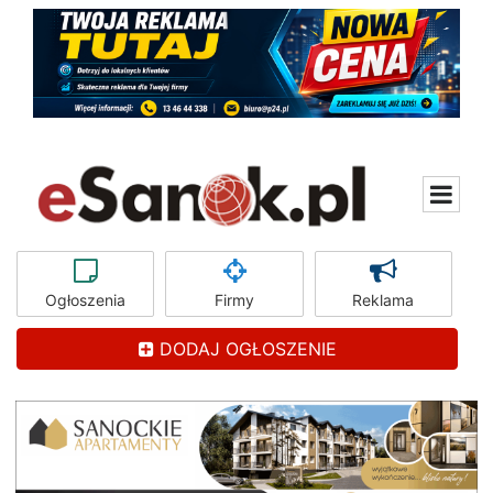
Ogłoszenia
Firmy
Reklama
DODAJ OGŁOSZENIE