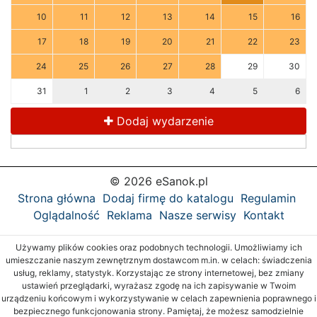
10
11
12
13
14
15
16
17
18
19
20
21
22
23
24
25
26
27
28
29
30
31
1
2
3
4
5
6
Dodaj wydarzenie
© 2026 eSanok.pl
Strona główna
Dodaj firmę do katalogu
Regulamin
Oglądalność
Reklama
Nasze serwisy
Kontakt
Używamy plików cookies oraz podobnych technologii. Umożliwiamy ich
umieszczanie naszym zewnętrznym dostawcom m.in. w celach: świadczenia
usług, reklamy, statystyk. Korzystając ze strony internetowej, bez zmiany
ustawień przeglądarki, wyrażasz zgodę na ich zapisywanie w Twoim
urządzeniu końcowym i wykorzystywanie w celach zapewnienia poprawnego i
bezpiecznego funkcjonowania strony. Pamiętaj, że możesz samodzielnie