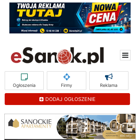
Ogłoszenia
Firmy
Reklama
DODAJ OGŁOSZENIE