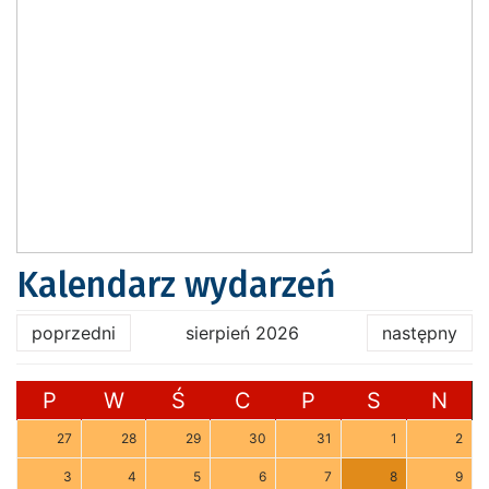
Kalendarz wydarzeń
poprzedni
sierpień 2026
następny
P
W
Ś
C
P
S
N
27
28
29
30
31
1
2
3
4
5
6
7
8
9