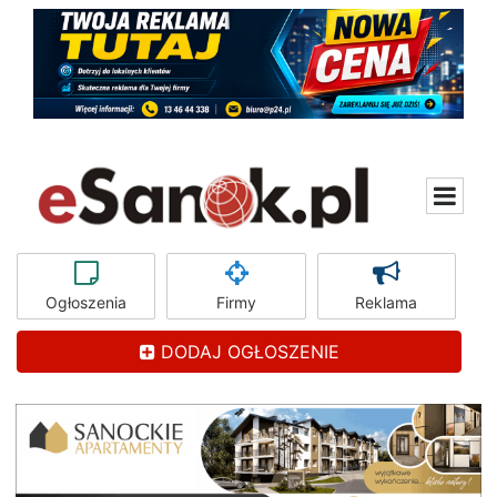
Ogłoszenia
Firmy
Reklama
DODAJ OGŁOSZENIE