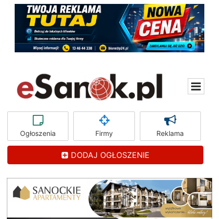
Ogłoszenia
Firmy
Reklama
DODAJ OGŁOSZENIE