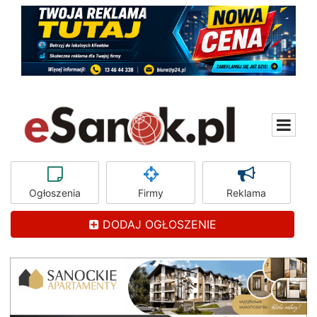
Ogłoszenia
Firmy
Reklama
DODAJ OGŁOSZENIE