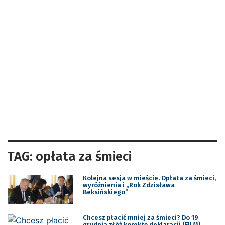
TAG: opłata za śmieci
Kolejna sesja w mieście. Opłata za śmieci,
wyróżnienia i „Rok Zdzisława
Beksińskiego”
Chcesz płacić mniej za śmieci? Do 19
grudnia złóż korektę deklaracji (FILM)