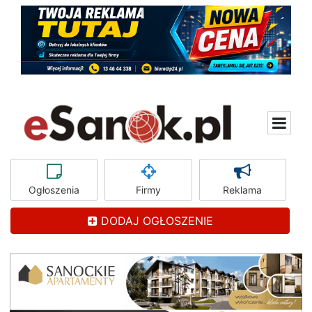
Ogłoszenia
Firmy
Reklama
DODAJ OGŁOSZENIE