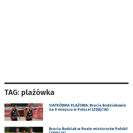
TAG: plażówka
SIATKÓWKA PLAŻOWA: Bracia Bodziakowie
na 9 miejscu w Polsce! (ZDJĘCIA)
Bracia Bodziak w finale mistrzostw Polski!
(ZDJĘCIA)