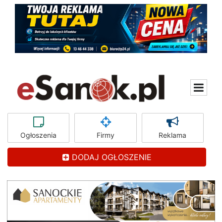
Ogłoszenia
Firmy
Reklama
DODAJ OGŁOSZENIE