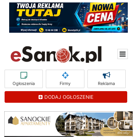
Ogłoszenia
Firmy
Reklama
DODAJ OGŁOSZENIE