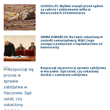
LESKO24.PL: Myśliwi stanęli przed sądem
za zabicie i oskórowanie wilka w
Bieszczadach 23 komentarze
GMINA KOMAŃCZA: Na ławie oskarżonych
zasiedli samorządowcy. Wójt i jego
zastępca podejrzani o łapówkarstwo 45
komentarzy
Rozpoczął się proces w sprawie zabójstwa
w Haczowie. Sąd ustali, czy oskarżony
działał z zamiarem zabójstwa