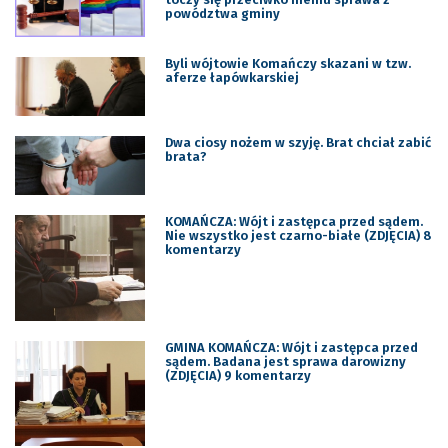
powództwa gminy
Byli wójtowie Komańczy skazani w tzw.
aferze łapówkarskiej
Dwa ciosy nożem w szyję. Brat chciał zabić
brata?
KOMAŃCZA: Wójt i zastępca przed sądem.
Nie wszystko jest czarno-białe (ZDJĘCIA) 8
komentarzy
GMINA KOMAŃCZA: Wójt i zastępca przed
sądem. Badana jest sprawa darowizny
(ZDJĘCIA) 9 komentarzy