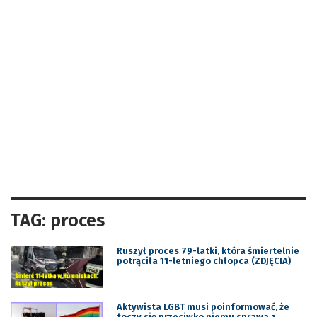
TAG: proces
Ruszył proces 79-latki, która śmiertelnie
potrąciła 11-letniego chłopca (ZDJĘCIA)
Aktywista LGBT musi poinformować, że
toczy się przeciwko niemu sprawa z