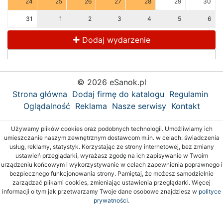
24
25
26
27
28
29
30
31
1
2
3
4
5
6
Dodaj wydarzenie
© 2026 eSanok.pl
Strona główna
Dodaj firmę do katalogu
Regulamin
Oglądalność
Reklama
Nasze serwisy
Kontakt
Używamy plików cookies oraz podobnych technologii. Umożliwiamy ich
umieszczanie naszym zewnętrznym dostawcom m.in. w celach: świadczenia
usług, reklamy, statystyk. Korzystając ze strony internetowej, bez zmiany
ustawień przeglądarki, wyrażasz zgodę na ich zapisywanie w Twoim
urządzeniu końcowym i wykorzystywanie w celach zapewnienia poprawnego i
bezpiecznego funkcjonowania strony. Pamiętaj, że możesz samodzielnie
zarządzać plikami cookies, zmieniając ustawienia przeglądarki. Więcej
informacji o tym jak przetwarzamy Twoje dane osobowe znajdziesz w
polityce
prywatności.