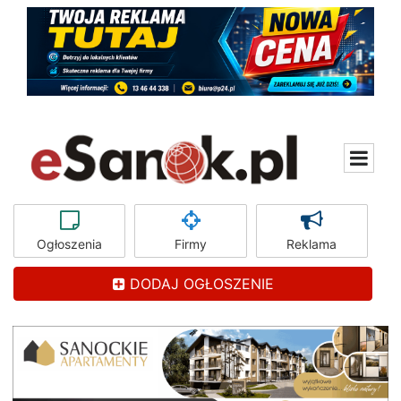
Ogłoszenia
Firmy
Reklama
DODAJ OGŁOSZENIE