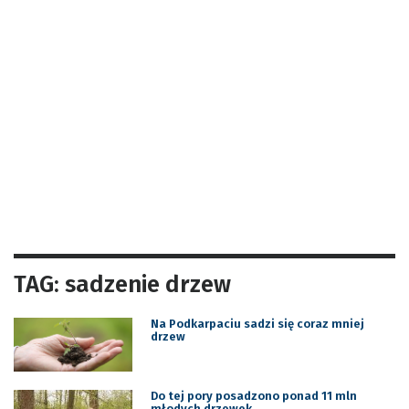
TAG: sadzenie drzew
Na Podkarpaciu sadzi się coraz mniej
drzew
Do tej pory posadzono ponad 11 mln
młodych drzewek