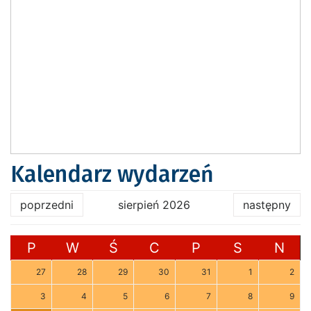
Kalendarz wydarzeń
poprzedni
sierpień 2026
następny
P
W
Ś
C
P
S
N
27
28
29
30
31
1
2
3
4
5
6
7
8
9