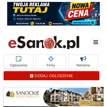
Ogłoszenia
Firmy
Reklama
DODAJ OGŁOSZENIE