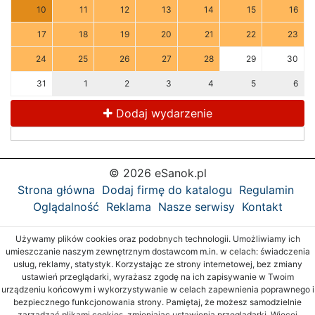
10
11
12
13
14
15
16
17
18
19
20
21
22
23
24
25
26
27
28
29
30
31
1
2
3
4
5
6
Dodaj wydarzenie
© 2026 eSanok.pl
Strona główna
Dodaj firmę do katalogu
Regulamin
Oglądalność
Reklama
Nasze serwisy
Kontakt
Używamy plików cookies oraz podobnych technologii. Umożliwiamy ich
umieszczanie naszym zewnętrznym dostawcom m.in. w celach: świadczenia
usług, reklamy, statystyk. Korzystając ze strony internetowej, bez zmiany
ustawień przeglądarki, wyrażasz zgodę na ich zapisywanie w Twoim
urządzeniu końcowym i wykorzystywanie w celach zapewnienia poprawnego i
bezpiecznego funkcjonowania strony. Pamiętaj, że możesz samodzielnie
zarządzać plikami cookies, zmieniając ustawienia przeglądarki. Więcej