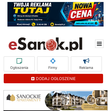
Ogłoszenia
Firmy
Reklama
DODAJ OGŁOSZENIE