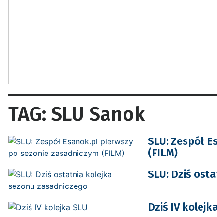
TAG: SLU Sanok
SLU: Zespół E
(FILM)
SLU: Dziś ost
Dziś IV kolejk