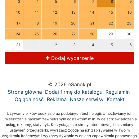
3
4
5
6
7
8
9
10
11
12
13
14
15
16
17
18
19
20
21
22
23
24
25
26
27
28
29
30
31
1
2
3
4
5
6
Dodaj wydarzenie
© 2026 eSanok.pl
Strona główna
Dodaj firmę do katalogu
Regulamin
Oglądalność
Reklama
Nasze serwisy
Kontakt
Używamy plików cookies oraz podobnych technologii. Umożliwiamy ich
umieszczanie naszym zewnętrznym dostawcom m.in. w celach: świadczenia
usług, reklamy, statystyk. Korzystając ze strony internetowej, bez zmiany
ustawień przeglądarki, wyrażasz zgodę na ich zapisywanie w Twoim
urządzeniu końcowym i wykorzystywanie w celach zapewnienia poprawnego i