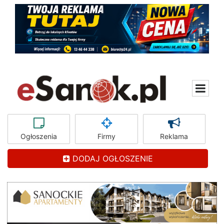
Ogłoszenia
Firmy
Reklama
DODAJ OGŁOSZENIE