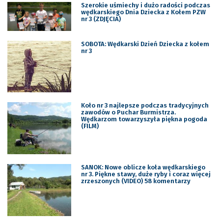
Szerokie uśmiechy i dużo radości podczas
wędkarskiego Dnia Dziecka z Kołem PZW
nr 3 (ZDJĘCIA)
SOBOTA: Wędkarski Dzień Dziecka z kołem
nr 3
Koło nr 3 najlepsze podczas tradycyjnych
zawodów o Puchar Burmistrza.
Wędkarzom towarzyszyła piękna pogoda
(FILM)
SANOK: Nowe oblicze koła wędkarskiego
nr 3. Piękne stawy, duże ryby i coraz więcej
zrzeszonych (VIDEO) 58 komentarzy