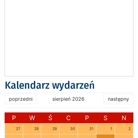
Kalendarz wydarzeń
poprzedni
sierpień 2026
następny
P
W
Ś
C
P
S
N
27
28
29
30
31
1
2