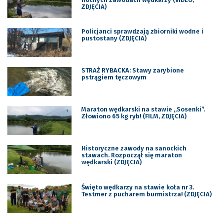
ZDJĘCIA)
Policjanci sprawdzają zbiorniki wodne i
pustostany (ZDJĘCIA)
STRAŻ RYBACKA: Stawy zarybione
pstrągiem tęczowym
Maraton wędkarski na stawie „Sosenki”.
Złowiono 65 kg ryb! (FILM, ZDJĘCIA)
Historyczne zawody na sanockich
stawach. Rozpoczął się maraton
wędkarski (ZDJĘCIA)
Święto wędkarzy na stawie koła nr 3.
Testmer z pucharem burmistrza! (ZDJĘCIA)