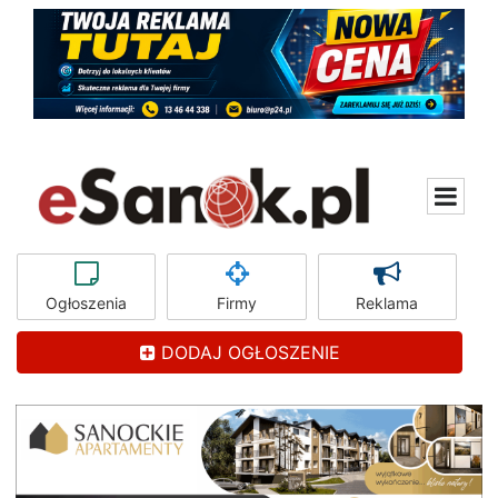
Ogłoszenia
Firmy
Reklama
DODAJ OGŁOSZENIE