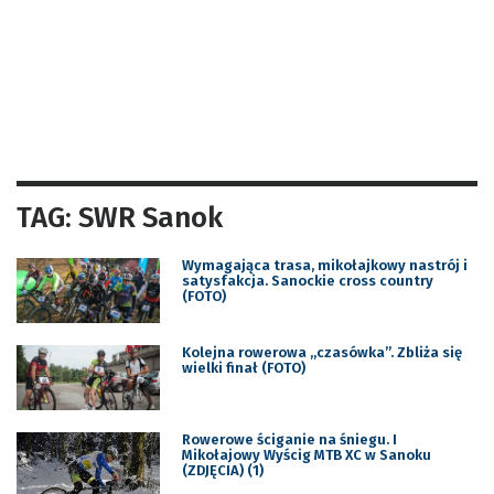
TAG: SWR Sanok
Wymagająca trasa, mikołajkowy nastrój i
satysfakcja. Sanockie cross country
(FOTO)
Kolejna rowerowa „czasówka”. Zbliża się
wielki finał (FOTO)
Rowerowe ściganie na śniegu. I
Mikołajowy Wyścig MTB XC w Sanoku
(ZDJĘCIA) (1)