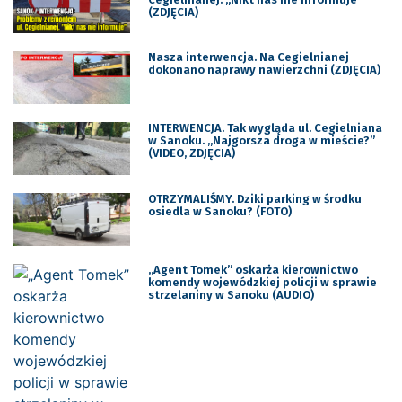
(ZDJĘCIA)
Nasza interwencja. Na Cegielnianej
dokonano naprawy nawierzchni (ZDJĘCIA)
INTERWENCJA. Tak wygląda ul. Cegielniana
w Sanoku. „Najgorsza droga w mieście?”
(VIDEO, ZDJĘCIA)
OTRZYMALIŚMY. Dziki parking w środku
osiedla w Sanoku? (FOTO)
„Agent Tomek” oskarża kierownictwo
komendy wojewódzkiej policji w sprawie
strzelaniny w Sanoku (AUDIO)