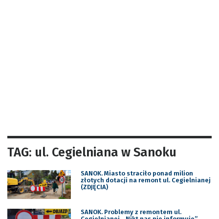
TAG: ul. Cegielniana w Sanoku
SANOK. Miasto straciło ponad milion
złotych dotacji na remont ul. Cegielnianej
(ZDJĘCIA)
SANOK. Problemy z remontem ul.
Cegielnianej. „Nikt nas nie informuje”