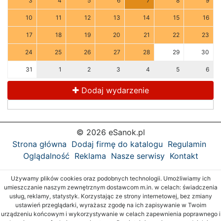
3
4
5
6
7
8
9
10
11
12
13
14
15
16
17
18
19
20
21
22
23
24
25
26
27
28
29
30
31
1
2
3
4
5
6
Dodaj wydarzenie
© 2026 eSanok.pl
Strona główna
Dodaj firmę do katalogu
Regulamin
Oglądalność
Reklama
Nasze serwisy
Kontakt
Używamy plików cookies oraz podobnych technologii. Umożliwiamy ich
umieszczanie naszym zewnętrznym dostawcom m.in. w celach: świadczenia
usług, reklamy, statystyk. Korzystając ze strony internetowej, bez zmiany
ustawień przeglądarki, wyrażasz zgodę na ich zapisywanie w Twoim
urządzeniu końcowym i wykorzystywanie w celach zapewnienia poprawnego i