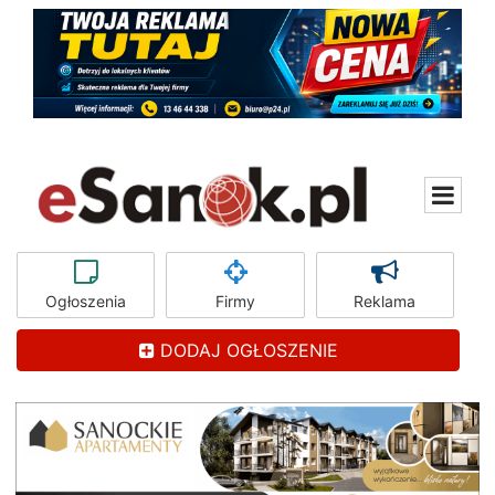
Ogłoszenia
Firmy
Reklama
DODAJ OGŁOSZENIE