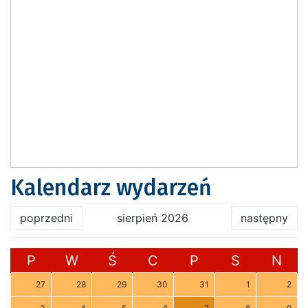
Kalendarz wydarzeń
poprzedni
sierpień 2026
następny
P
W
Ś
C
P
S
N
27
28
29
30
31
1
2