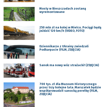
Mosty w Bieszczadach zostaną
wyremontowane
250 mln zł na kolej w Mielcu. Pociągi będą
jeździć 120 km/h (VIDEO, FOTO)
Dziennikarze z Ukrainy zwiedzali
Podkarpacie (FILM, ZDJĘCIA)
Sanok ma nowy wóz strażacki! (ZDJĘCIA)
700 tys. zł dla Muzeum Historycznego
przez trzy kolejne lata. Marszałek będzie
współprowadził sanocką perełkę (FILM,
ZDJĘCIA)