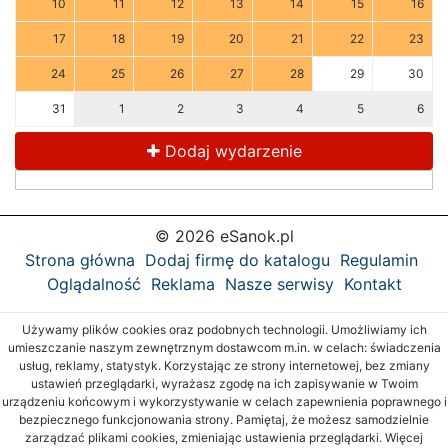
10
11
12
13
14
15
16
17
18
19
20
21
22
23
24
25
26
27
28
29
30
31
1
2
3
4
5
6
Dodaj wydarzenie
© 2026 eSanok.pl
Strona główna
Dodaj firmę do katalogu
Regulamin
Oglądalność
Reklama
Nasze serwisy
Kontakt
Używamy plików cookies oraz podobnych technologii. Umożliwiamy ich
umieszczanie naszym zewnętrznym dostawcom m.in. w celach: świadczenia
usług, reklamy, statystyk. Korzystając ze strony internetowej, bez zmiany
ustawień przeglądarki, wyrażasz zgodę na ich zapisywanie w Twoim
urządzeniu końcowym i wykorzystywanie w celach zapewnienia poprawnego i
bezpiecznego funkcjonowania strony. Pamiętaj, że możesz samodzielnie
zarządzać plikami cookies, zmieniając ustawienia przeglądarki. Więcej