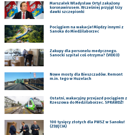
Marszałek Władysław Ortyl zakażony
koronawirusem. Wcześniej przyjął trzy
dawki szczepionki
Pociągiem na wakacje! Między innymi z
Sanoka do Miedżilaborzec
Zakupy dla personelu medycznego.
Sanocki szpital coś otrzyma? (VIDEO)
Nowe mosty dla Bieszczadów. Remont
m.in. tego w Huzelach
Ostatni, wakacyjny przejazd pociągiem z
Rzeszowa do Medzilaborzec. SPRAWDŹ!
100 tysięcy złotych dla PWSZ w Sanoku!
(ZDJĘCIA)