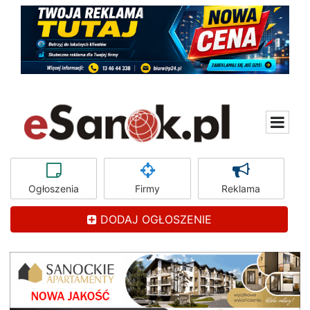
Ogłoszenia
Firmy
Reklama
DODAJ OGŁOSZENIE