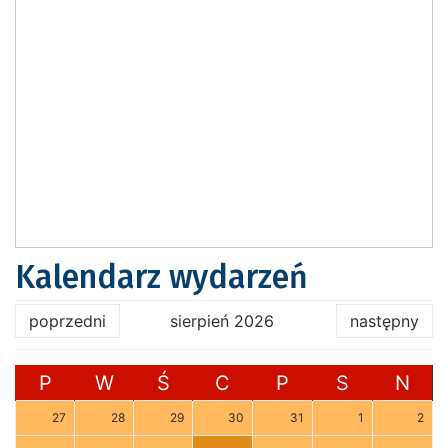
Kalendarz wydarzeń
poprzedni
sierpień 2026
następny
P
W
Ś
C
P
S
N
27
28
29
30
31
1
2