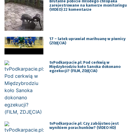
Brutalne pobicie młodego chłopaka
zarejestrowane na kamerze monitoringu
(VIDEO) 22 komentarze
17 – latek uprawiał marihuanę w piwnicy
(ZDJĘCIA)
tvPodkarpacie.pl: Pod cerkwią w
Międzybrodziu koło Sanoka dokonano
egzekucji? (FILM, ZDJĘCIA)
tvPodkarpacie.pl: Czy zabójstwo jest
wynikiem porachunków? (VIDEO HD)