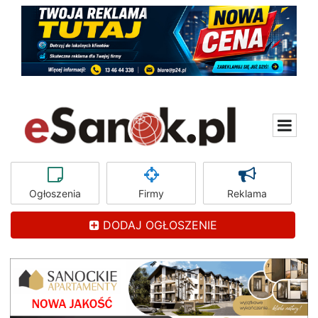
Ogłoszenia
Firmy
Reklama
DODAJ OGŁOSZENIE