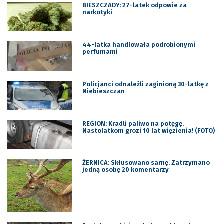
BIESZCZADY: 27-latek odpowie za
narkotyki
44-latka handlowała podrobionymi
perfumami
Policjanci odnaleźli zaginioną 30-latkę z
Niebieszczan
REGION: Kradli paliwo na potęgę.
Nastolatkom grozi 10 lat więzienia! (FOTO)
ŻERNICA: Skłusowano sarnę. Zatrzymano
jedną osobę 20 komentarzy