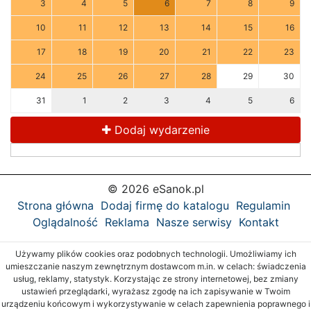
3
4
5
6
7
8
9
10
11
12
13
14
15
16
17
18
19
20
21
22
23
24
25
26
27
28
29
30
31
1
2
3
4
5
6
Dodaj wydarzenie
© 2026 eSanok.pl
Strona główna
Dodaj firmę do katalogu
Regulamin
Oglądalność
Reklama
Nasze serwisy
Kontakt
Używamy plików cookies oraz podobnych technologii. Umożliwiamy ich
umieszczanie naszym zewnętrznym dostawcom m.in. w celach: świadczenia
usług, reklamy, statystyk. Korzystając ze strony internetowej, bez zmiany
ustawień przeglądarki, wyrażasz zgodę na ich zapisywanie w Twoim
urządzeniu końcowym i wykorzystywanie w celach zapewnienia poprawnego i