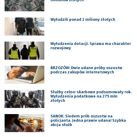
Wyłudzili ponad 2 miliony złotych
Wyłudzenia dotacji. Sprawa ma charakter
rozwojowy
BRZOZÓW: Dwie udane próby oszustw
podczas zakupów internetowych
Służby celno-skarbowe podsumowały rok.
Wyłudzenia podatkowe na 275 mln
złotych
SANOK: Siedem prób oszustw na
policjanta. Jedna prawie udana! Szybka
akcja służb