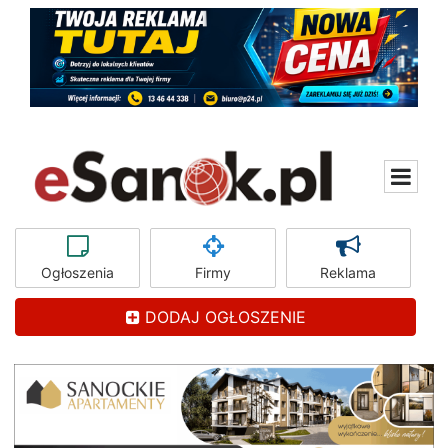
Ogłoszenia
Firmy
Reklama
DODAJ OGŁOSZENIE