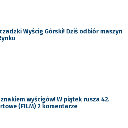
zczadzki Wyścig Górski! Dziś odbiór maszyn
Rynku
nakiem wyścigów! W piątek rusza 42.
artowe (FILM) 2 komentarze