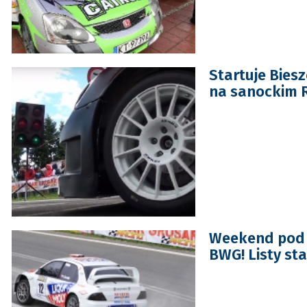
Startuje Bies
na sanockim 
Weekend pod z
BWG! Listy st