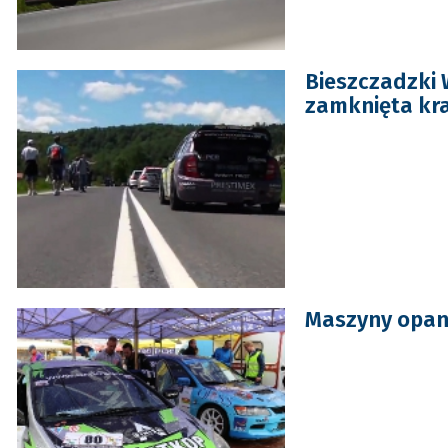
Bieszczadzki W
zamknięta kr
Maszyny opano