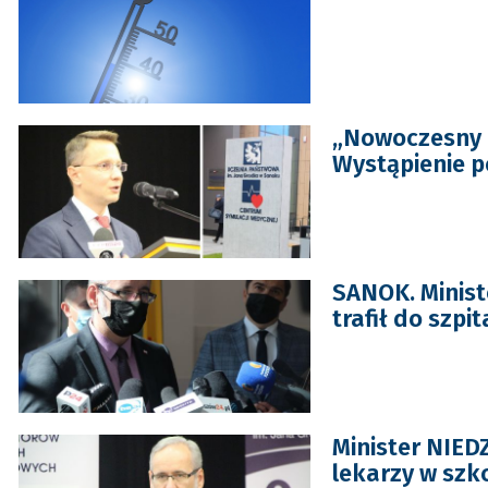
„Nowoczesny 
Wystąpienie p
SANOK. Minist
trafił do szpi
Minister NIED
lekarzy w szk