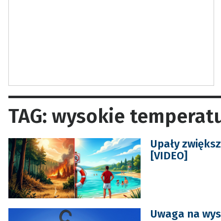
TAG: wysokie temperat
Upały zwiększ
[VIDEO]
Uwaga na wys