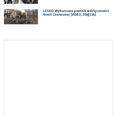
LESKO. Wyburzono pomnik wdzięczności
Armii Czerwonej (VIDEO, ZDJĘCIA)