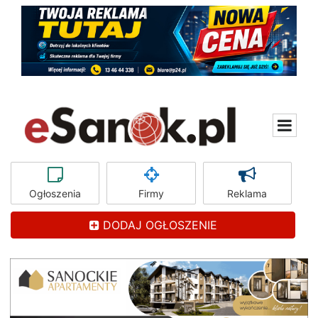
Ogłoszenia
Firmy
Reklama
DODAJ OGŁOSZENIE