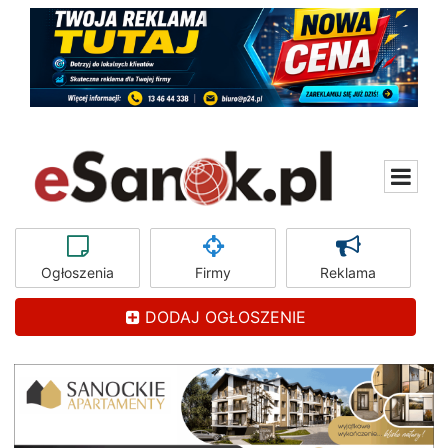
Ogłoszenia
Firmy
Reklama
DODAJ OGŁOSZENIE