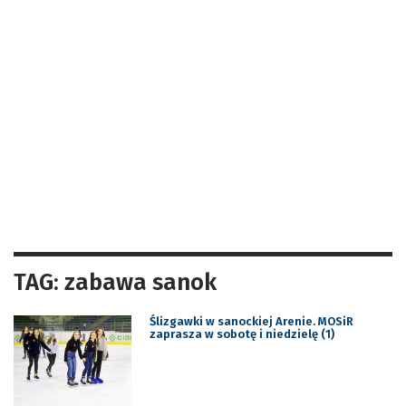
TAG: zabawa sanok
Ślizgawki w sanockiej Arenie. MOSiR
zaprasza w sobotę i niedzielę (1)