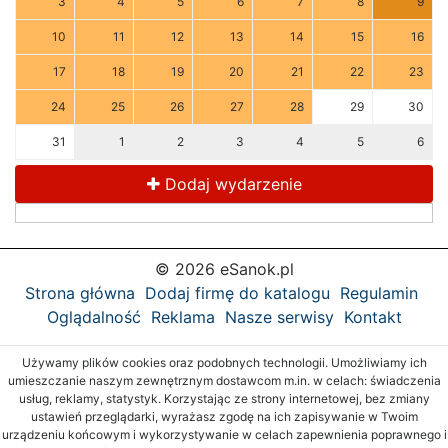
3
4
5
6
7
8
9
10
11
12
13
14
15
16
17
18
19
20
21
22
23
24
25
26
27
28
29
30
31
1
2
3
4
5
6
Dodaj wydarzenie
© 2026 eSanok.pl
Strona główna
Dodaj firmę do katalogu
Regulamin
Oglądalność
Reklama
Nasze serwisy
Kontakt
Używamy plików cookies oraz podobnych technologii. Umożliwiamy ich
umieszczanie naszym zewnętrznym dostawcom m.in. w celach: świadczenia
usług, reklamy, statystyk. Korzystając ze strony internetowej, bez zmiany
ustawień przeglądarki, wyrażasz zgodę na ich zapisywanie w Twoim
urządzeniu końcowym i wykorzystywanie w celach zapewnienia poprawnego i