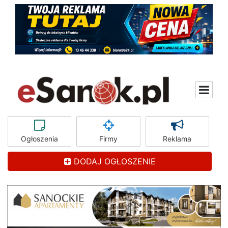
Ogłoszenia
Firmy
Reklama
DODAJ OGŁOSZENIE