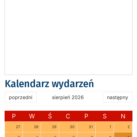
Kalendarz wydarzeń
poprzedni
sierpień 2026
następny
P
W
Ś
C
P
S
N
27
28
29
30
31
1
2