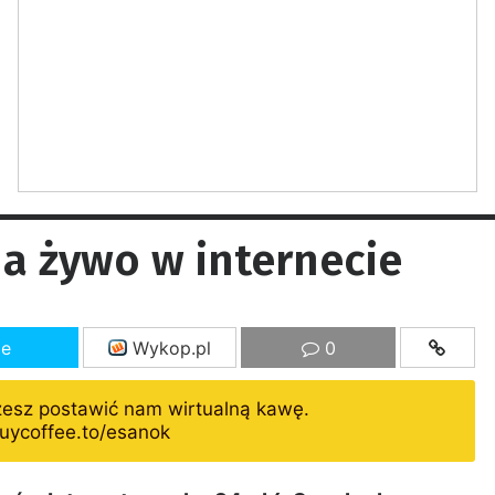
na żywo w internecie
ze
Wykop.pl
0
żesz postawić nam wirtualną kawę.
uycoffee.to/esanok