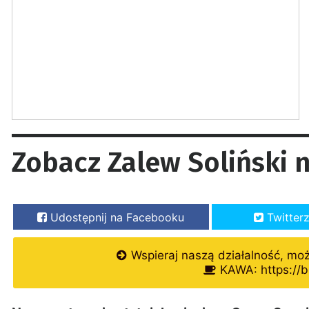
Zobacz Zalew Soliński 
Udostępnij na Facebooku
Twitter
Wspieraj naszą działalność, mo
KAWA: https://b