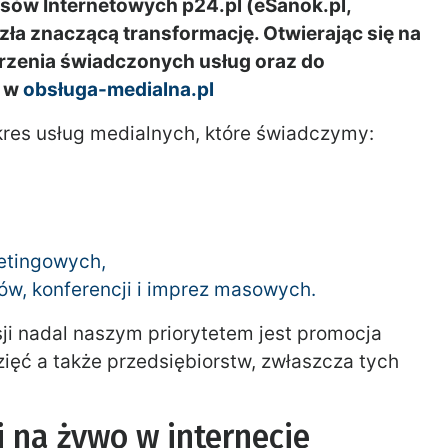
isów Internetowych p24.pl (eSanok.pl,
ła znaczącą transformację. Otwierając się na
zenia świadczonych usług oraz do
e w
obsługa-medialna.pl
kres usług medialnych, które świadczymy:
etingowych,
dów, konferencji i imprez masowych.
ji nadal naszym priorytetem jest promocja
zięć a także przedsiębiorstw, zwłaszcza tych
i na żywo w internecie