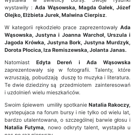
wystawa w świetlicy bursy. Swoje rysunki
wystawiły :
Ada Wąsowska, Magda Gałek, Józef
Olejko, Elżbieta Jurek, Malwina Cierpisz
.
W kategorii rękodzieło prace zaprezentowały
Ada
Wąsowska, Justyna i Joanna Warchoł, Urszula i
Jagoda Krówka, Justyna Bork, Justyna Murdzyk,
Dorota Płocica, Iza Remiszewska, Jolanta Janas.
Natomiast
Edyta Dereń i Ada Wąsowska
zaprezentowały się w fotografii. Talenty, które
wzruszają, pobudzają duszę to muzyka i literatura.
Te dwie dziedziny są przedmiotem zainteresowań
i uzdolnień wielu mieszkańców.
Swoim śpiewem umiliły spotkanie
Natalia Rakoczy,
wystepujaca na forum bursy i nie tylko od wielu lat,
bardzo utalentowana, o szczególnej barwie głosu i
Natalia Futyma
, nowo odkryty talent, wystapiła u