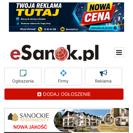
Ogłoszenia
Firmy
Reklama
DODAJ OGŁOSZENIE