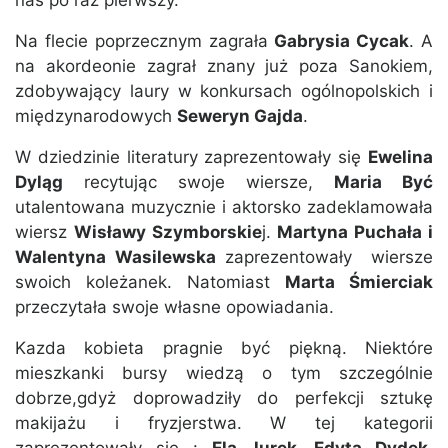
nas po raz pierwszy.
Na flecie poprzecznym zagrała
Gabrysia Cycak
. A
na akordeonie zagrał znany już poza Sanokiem,
zdobywający laury w konkursach ogólnopolskich i
międzynarodowych
Seweryn Gajda
.
W dziedzinie literatury zaprezentowały się
Ewelina
Dyląg
recytując swoje wiersze,
Maria Być
utalentowana muzycznie i aktorsko zadeklamowała
wiersz
Wisławy Szymborskie
j.
Martyna Puchała i
Walentyna Wasilewska
zaprezentowały wiersze
swoich koleżanek. Natomiast
Marta Śmierciak
przeczytała swoje własne opowiadania.
Kazda kobieta pragnie być piękną. Niektóre
mieszkanki bursy wiedzą o tym szczególnie
dobrze,gdyż doprowadziły do perfekcji sztukę
makijażu i fryzjerstwa. W tej kategorii