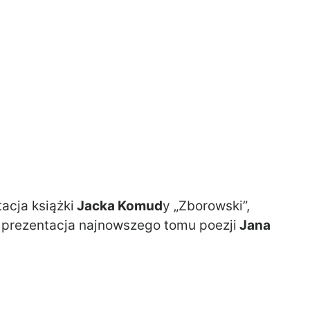
cja książki
Jacka Komud
y „Zborowski”,
e prezentacja najnowszego tomu poezji
Jana