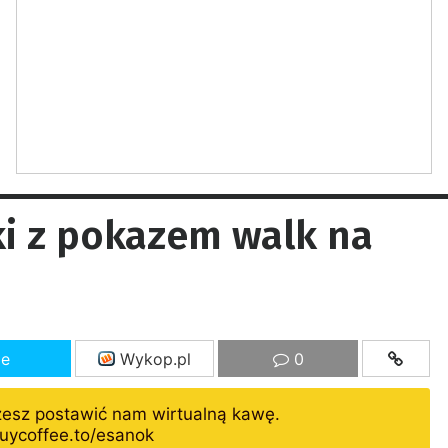
ki z pokazem walk na
ze
Wykop.pl
0
żesz postawić nam wirtualną kawę.
uycoffee.to/esanok