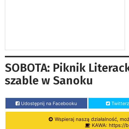
SOBOTA: Piknik Literac
szable w Sanoku
Udostępnij na Facebooku
Twitter
Wspieraj naszą działalność, mo
KAWA: https://b