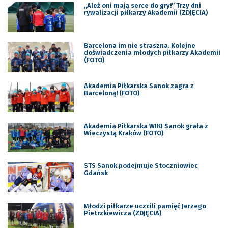
„Ależ oni mają serce do gry!” Trzy dni
rywalizacji piłkarzy Akademii (ZDJĘCIA)
Barcelona im nie straszna. Kolejne
doświadczenia młodych piłkarzy Akademii
(FOTO)
Akademia Piłkarska Sanok zagra z
Barceloną! (FOTO)
Akademia Piłkarska WIKI Sanok grała z
Wieczystą Kraków (FOTO)
STS Sanok podejmuje Stoczniowiec
Gdańsk
Młodzi piłkarze uczcili pamięć Jerzego
Pietrzkiewicza (ZDJĘCIA)