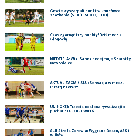
Goście wyszarpali punkt w końcówce
spotkania (SKRÓT VIDEO, FOTO)
Czas zgarnąć trzy punkty! Dziś mecz z
Głogovią
NIEDZIELA: Wiki Sanok podejmuje Szarotkę
Nowosielce
AKTUALIZACJA / SLU: Sensacja w meczu
Interq z Forest
UNIHOKEJ: Trzecia odsłona rywalizacji o
puchar SLU. ZAPOWIEDŹ
SLU Strefa Zdrowia: Wygrane Besco, AZS i
Wilków