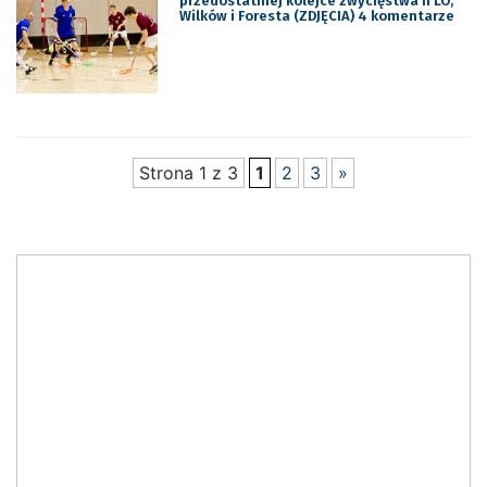
przedostatniej kolejce zwycięstwa II LO,
Wilków i Foresta (ZDJĘCIA) 4 komentarze
Strona 1 z 3
1
2
3
»