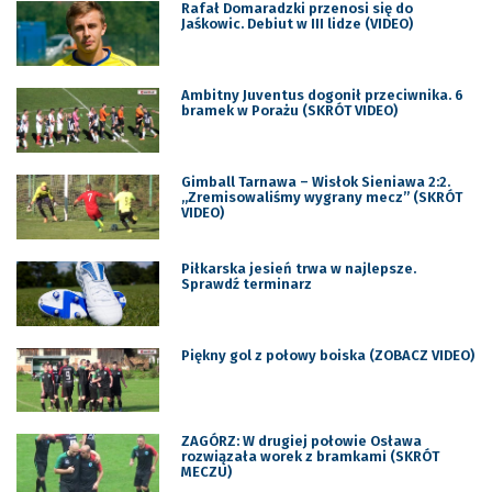
Rafał Domaradzki przenosi się do
Jaśkowic. Debiut w III lidze (VIDEO)
Ambitny Juventus dogonił przeciwnika. 6
bramek w Porażu (SKRÓT VIDEO)
Gimball Tarnawa – Wisłok Sieniawa 2:2.
„Zremisowaliśmy wygrany mecz” (SKRÓT
VIDEO)
Piłkarska jesień trwa w najlepsze.
Sprawdź terminarz
Piękny gol z połowy boiska (ZOBACZ VIDEO)
ZAGÓRZ: W drugiej połowie Osława
rozwiązała worek z bramkami (SKRÓT
MECZU)