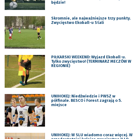
będzie!
Skromnie, ale najważniejsze trzy punkty.
Zwycięstwo Ekoball-u Stali
PIŁKARSKI WEEKEND: Wyjazd Ekoball-u.
Tylko zwycięstwo! (TERMINARZ MECZÓW W
REGIONIE)
UNIHOKEJ: Niedźwiedzie i PWSZ w
półfinale. BESCO i Forest zagrają o 5.
miejsce
UNIHOKEJ: W SLU wiadomo coraz więcej. W