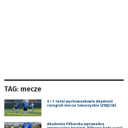
TAG: mecze
6 i 7-letni wychowankowie Akademii
rozegrali mecze towarzyskie (ZDJĘCIA)
Akademia Piłkarska wprowadza
innowacyjne treningi. Piłkarze będą uczyć