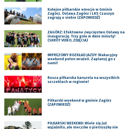
Kolejne piłkarskie emocje w Gminie
Zagórz. Osława Zagórz i LKS Czaszyn
zagrają u siebie (ZAPOWIEDŹ)
ZAGÓRZ: Efektowne zwycięstwo Osławy na
inaugurację. Trzy gole w dwie minuty!
(SKRÓT VIDEO, ZDJĘCIA)
IMPREZOWY ROZKŁAD JAZDY: Wakacyjny
weekend pełen wrażeń. Zaplanuj go z
nami!
Rusza piłkarska karuzela na wszystkich
szczeblach w regionie!
Piłkarski weekend w gminie Zagórz
(ZAPOWIEDŹ)
PIŁKARSKI WEEKEND: Wiele się już
wyjaśniło, ale meczów o pietruszkę nie