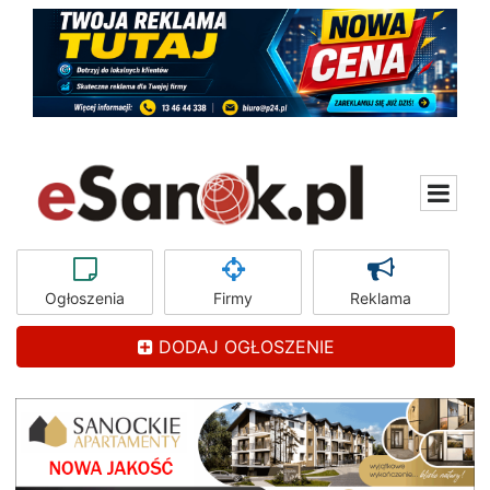
Ogłoszenia
Firmy
Reklama
DODAJ OGŁOSZENIE