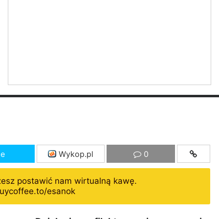
ze
Wykop.pl
0
żesz postawić nam wirtualną kawę.
uycoffee.to/esanok