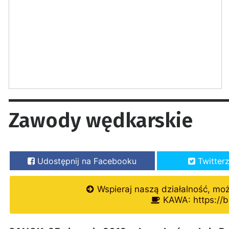
Zawody wędkarskie
Udostępnij na Facebooku
Twitter
Wspieraj naszą działalność, mo
KAWA: https://b