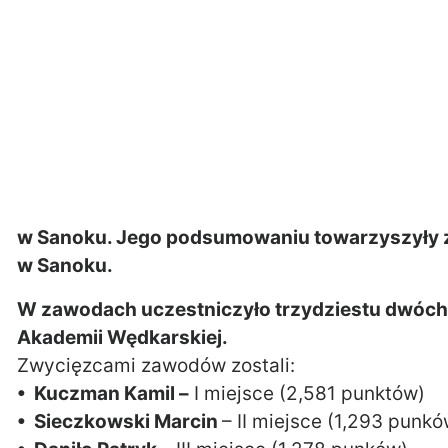
w Sanoku. Jego podsumowaniu towarzyszyły 
w Sanoku.
W zawodach uczestniczyło trzydziestu dwóch
Akademii Wędkarskiej.
Zwycięzcami zawodów zostali:
• Kuczman Kamil –
I miejsce (2,581 punktów)
• Sieczkowski Marcin
– II miejsce (1,293 punkó