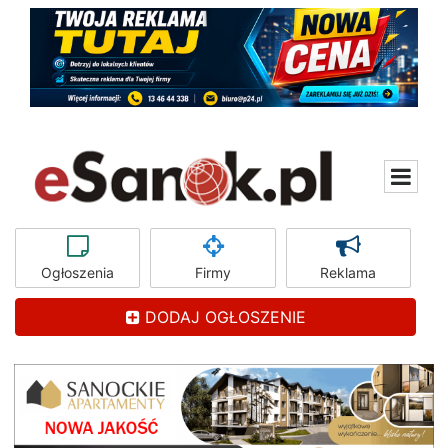
Ogłoszenia
Firmy
Reklama
DODAJ OGŁOSZENIE