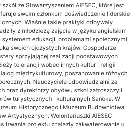
 szkół ze Stowarzyszeniem AIESEC, które jest
Oferuje swoim członkom doświadczenie liderskie
cznych. Właśnie takie praktyki odbywały
dziły z młodzieżą zajęcia w języku angielskim
ią, systemem edukacji, problemami społecznymi,
ztuką swoich ojczystych krajów. Gospodarze
sfery sprzyjającej realizacji podstawowych
ieży tolerancji wobec innych kultur i religii
 dialog międzykulturowy, poszanowanie różnych
połecznych. Nauczyciele odpowiedzialni za
ch oraz dyrektorzy obydwu szkół zatroszczyli
rów turystycznych i kulturalnych Sanoka. W
Muzeum Historycznego i Muzeum Budownictwa
w Artystycznych. Wolontariuszki AIESEC
as trwania projektu znalazły zakwaterowanie u