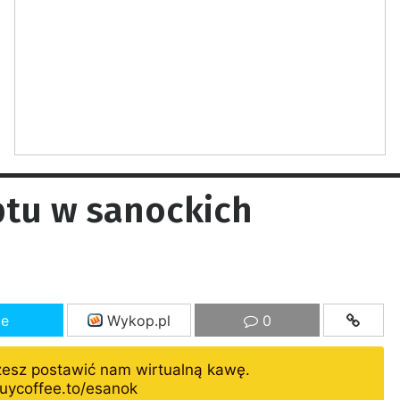
iptu w sanockich
ze
Wykop.pl
0
żesz postawić nam wirtualną kawę.
uycoffee.to/esanok