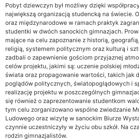
Pobyt dziewczyn był możliwy dzięki współpracy
największą organizacją studencką na świecie. 
oraz międzynarodowe w ramach praktyk zagrani
studentki w dwóch sanockich gimnazjach. Prowa
mające na celu zapoznanie z historią, geograf
religią, systemem politycznym oraz kulturą i s
zadbali o zapewnienie gościom przyjaznej atmo
celów projektu, jakimi są: uczenie polskiej młodz
świata oraz propagowanie wartości, takich jak
poglądów politycznych, światopoglądowych i s
realizację projektu w poszczególnych gimnazja
się również o zaprezentowanie studentkom walo
tym celu zorganizowano wspólne zwiedzanie 
Ludowego oraz wizytę w sanockim Biurze Wysta
czynnie uczestniczyły w życiu obu szkół. Na cz
rodzin gimnazjalistów.