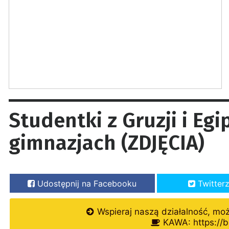
Studentki z Gruzji i Eg
gimnazjach (ZDJĘCIA)
Udostępnij na Facebooku
Twitter
Wspieraj naszą działalność, mo
KAWA: https://b