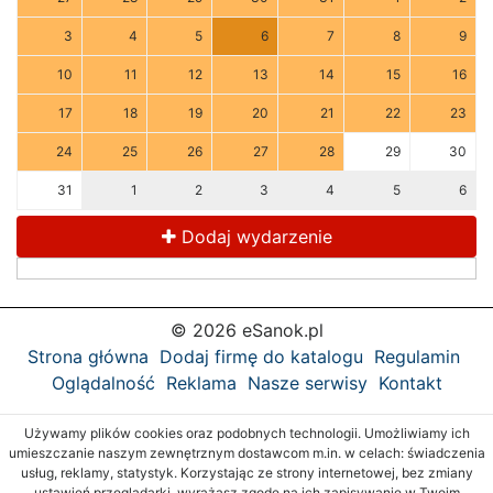
3
4
5
6
7
8
9
10
11
12
13
14
15
16
17
18
19
20
21
22
23
24
25
26
27
28
29
30
31
1
2
3
4
5
6
Dodaj wydarzenie
© 2026 eSanok.pl
Strona główna
Dodaj firmę do katalogu
Regulamin
Oglądalność
Reklama
Nasze serwisy
Kontakt
Używamy plików cookies oraz podobnych technologii. Umożliwiamy ich
umieszczanie naszym zewnętrznym dostawcom m.in. w celach: świadczenia
usług, reklamy, statystyk. Korzystając ze strony internetowej, bez zmiany
ustawień przeglądarki, wyrażasz zgodę na ich zapisywanie w Twoim