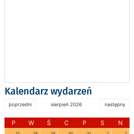
Kalendarz wydarzeń
poprzedni
sierpień 2026
następny
P
W
Ś
C
P
S
N
27
28
29
30
31
1
2