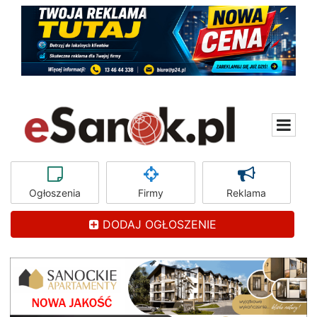
Ogłoszenia
Firmy
Reklama
DODAJ OGŁOSZENIE