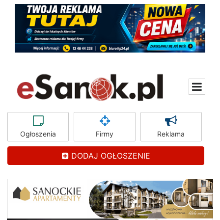
Ogłoszenia
Firmy
Reklama
DODAJ OGŁOSZENIE