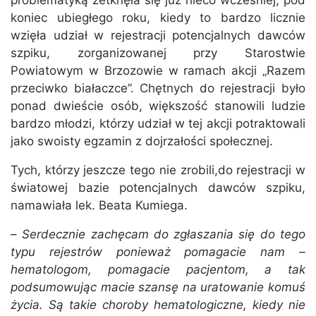
problematyką zetknęła się już nieco wcześniej, pod
koniec ubiegłego roku, kiedy to bardzo licznie
wzięła udział w rejestracji potencjalnych dawców
szpiku, zorganizowanej przy Starostwie
Powiatowym w Brzozowie w ramach akcji „Razem
przeciwko białaczce”. Chętnych do rejestracji było
ponad dwieście osób, większość stanowili ludzie
bardzo młodzi, którzy udział w tej akcji potraktowali
jako swoisty egzamin z dojrzałości społecznej.
Tych, którzy jeszcze tego nie zrobili,do rejestracji w
światowej bazie potencjalnych dawców szpiku,
namawiała lek. Beata Kumiega.
–
Serdecznie zachęcam do zgłaszania się do tego
typu rejestrów ponieważ pomagacie nam –
hematologom, pomagacie pacjentom, a tak
podsumowując macie szansę na uratowanie komuś
życia. Są takie choroby hematologiczne, kiedy nie