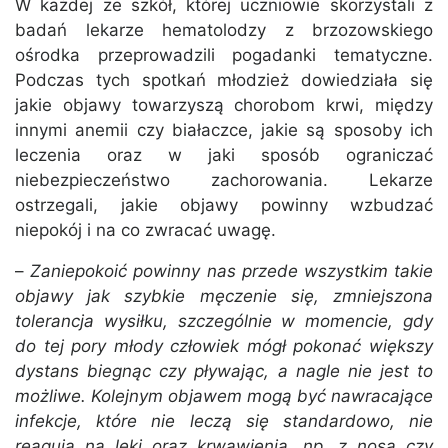
W każdej ze szkół, której uczniowie skorzystali z
badań lekarze hematolodzy z brzozowskiego
ośrodka przeprowadzili pogadanki tematyczne.
Podczas tych spotkań młodzież dowiedziała się
jakie objawy towarzyszą chorobom krwi, między
innymi anemii czy białaczce, jakie są sposoby ich
leczenia oraz w jaki sposób ograniczać
niebezpieczeństwo zachorowania. Lekarze
ostrzegali, jakie objawy powinny wzbudzać
niepokój i na co zwracać uwagę.
–
Zaniepokoić powinny nas przede wszystkim takie
objawy jak szybkie męczenie się, zmniejszona
tolerancja wysiłku, szczególnie w momencie, gdy
do tej pory młody człowiek mógł pokonać większy
dystans biegnąc czy pływając, a nagle nie jest to
możliwe. Kolejnym objawem mogą być nawracające
infekcje, które nie leczą się standardowo, nie
reagują na leki oraz krwawienia, np. z nosa czy