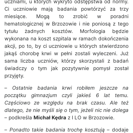
uczniami, u których wykryto odstępstwa od normy.
Ci uczniowie mają badania powtórzyć za trzy
miesiące. Mogą to zrobić w poradni
hematologicznej w Brzozowie i nie poniosą z tego
tytułu żadnych kosztów. Morfologia będzie
wykonana na koszt szpitala w ramach dokończenia
akcji, po to, by ci uczniowie u których stwierdzono
jakąś chorobę krwi w pełni zostali wyleczeni. Już
sama liczba uczniów, którzy skorzystali z badań
świadczy o tym jak pozytywnie pomysł został
przyjęty.
–
Ostatnie badania krwi robiłem jeszcze na
początku gimnazjum czyli jakieś 6 lat temu.
Częściowo ze względu na brak czasu. Ale też
dlatego, że nie myśli się o tym, jeżeli nic nie dolega
– podkreśla
Michał Kędra
z I LO w Brzozowie.
–
Ponadto takie badania trochę kosztują
– dodaje