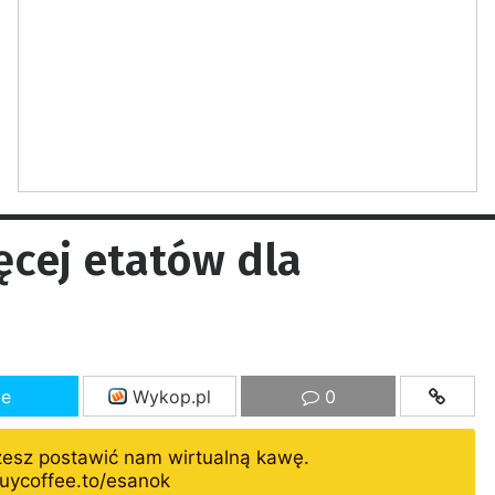
ęcej etatów dla
ze
Wykop.pl
0
żesz postawić nam wirtualną kawę.
uycoffee.to/esanok