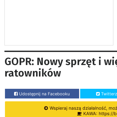
GOPR: Nowy sprzęt i wi
ratowników
Udostępnij na Facebooku
Twitter
Wspieraj naszą działalność, mo
KAWA: https://b