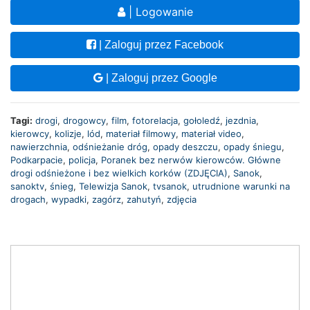
| Logowanie
| Zaloguj przez Facebook
| Zaloguj przez Google
Tagi:
drogi
,
drogowcy
,
film
,
fotorelacja
,
gołoledź
,
jezdnia
,
kierowcy
,
kolizje
,
lód
,
materiał filmowy
,
materiał video
,
nawierzchnia
,
odśnieżanie dróg
,
opady deszczu
,
opady śniegu
,
Podkarpacie
,
policja
,
Poranek bez nerwów kierowców. Główne
drogi odśnieżone i bez wielkich korków (ZDJĘCIA)
,
Sanok
,
sanoktv
,
śnieg
,
Telewizja Sanok
,
tvsanok
,
utrudnione warunki na
drogach
,
wypadki
,
zagórz
,
zahutyń
,
zdjęcia