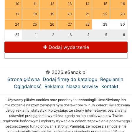
10
11
12
13
14
15
16
17
18
19
20
21
22
23
24
25
26
27
28
29
30
31
1
2
3
4
5
6
Dodaj wydarzenie
© 2026 eSanok.pl
Strona główna
Dodaj firmę do katalogu
Regulamin
Oglądalność
Reklama
Nasze serwisy
Kontakt
Używamy plików cookies oraz podobnych technologii. Umożliwiamy ich
umieszczanie naszym zewnętrznym dostawcom m.in. w celach: świadczenia
usług, reklamy, statystyk. Korzystając ze strony internetowej, bez zmiany
ustawień przeglądarki, wyrażasz zgodę na ich zapisywanie w Twoim
urządzeniu końcowym i wykorzystywanie w celach zapewnienia poprawnego i
bezpiecznego funkcjonowania strony. Pamiętaj, że możesz samodzielnie
zarządzać plikami cookies, zmieniając ustawienia przeglądarki. Więcej