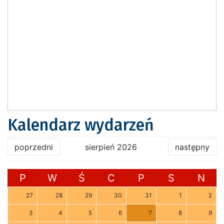
Kalendarz wydarzeń
poprzedni
sierpień 2026
następny
P
W
Ś
C
P
S
N
27
28
29
30
31
1
2
3
4
5
6
7
8
9