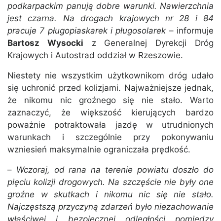
podkarpackim panują dobre warunki. Nawierzchnia
jest czarna. Na drogach krajowych nr 28 i 84
pracuje 7 pługopiaskarek i pługosolarek
– informuje
Bartosz Wysocki
z Generalnej Dyrekcji Dróg
Krajowych i Autostrad oddział w Rzeszowie.
Niestety nie wszystkim użytkownikom dróg udało
się uchronić przed kolizjami. Najważniejsze jednak,
że nikomu nic groźnego się nie stało. Warto
zaznaczyć, że większość kierujących bardzo
poważnie potraktowała jazdę w utrudnionych
warunkach i szczególnie przy pokonywaniu
wzniesień maksymalnie ograniczała prędkość.
–
Wczoraj, od rana na terenie powiatu doszło do
pięciu kolizji drogowych. Na szczęście nie były one
groźne w skutkach i nikomu nic się nie stało.
Najczęstszą przyczyną zdarzeń było niezachowanie
właściwej i bezpiecznej odległości pomiędzy