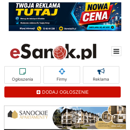
Ogłoszenia
Firmy
Reklama
DODAJ OGŁOSZENIE