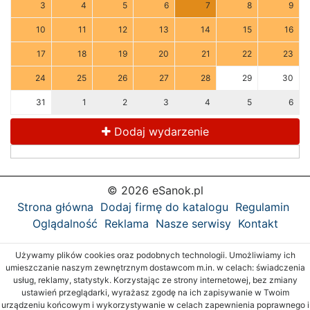
3
4
5
6
7
8
9
10
11
12
13
14
15
16
17
18
19
20
21
22
23
24
25
26
27
28
29
30
31
1
2
3
4
5
6
Dodaj wydarzenie
© 2026 eSanok.pl
Strona główna
Dodaj firmę do katalogu
Regulamin
Oglądalność
Reklama
Nasze serwisy
Kontakt
Używamy plików cookies oraz podobnych technologii. Umożliwiamy ich
umieszczanie naszym zewnętrznym dostawcom m.in. w celach: świadczenia
usług, reklamy, statystyk. Korzystając ze strony internetowej, bez zmiany
ustawień przeglądarki, wyrażasz zgodę na ich zapisywanie w Twoim
urządzeniu końcowym i wykorzystywanie w celach zapewnienia poprawnego i