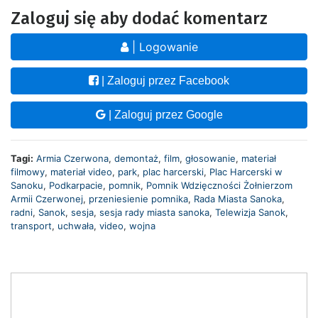
Zaloguj się aby dodać komentarz
| Logowanie
| Zaloguj przez Facebook
| Zaloguj przez Google
Tagi:
Armia Czerwona
,
demontaż
,
film
,
głosowanie
,
materiał
filmowy
,
materiał video
,
park
,
plac harcerski
,
Plac Harcerski w
Sanoku
,
Podkarpacie
,
pomnik
,
Pomnik Wdzięczności Żołnierzom
Armii Czerwonej
,
przeniesienie pomnika
,
Rada Miasta Sanoka
,
radni
,
Sanok
,
sesja
,
sesja rady miasta sanoka
,
Telewizja Sanok
,
transport
,
uchwała
,
video
,
wojna