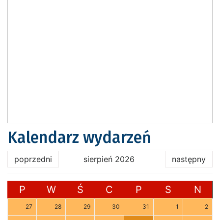
Kalendarz wydarzeń
poprzedni
sierpień 2026
następny
P
W
Ś
C
P
S
N
27
28
29
30
31
1
2