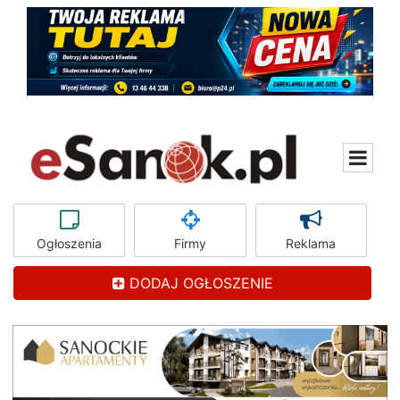
Ogłoszenia
Firmy
Reklama
DODAJ OGŁOSZENIE