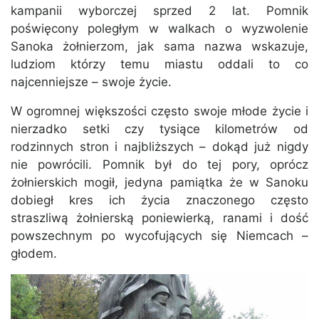
kampanii wyborczej sprzed 2 lat. Pomnik
poświęcony poległym w walkach o wyzwolenie
Sanoka żołnierzom, jak sama nazwa wskazuje,
ludziom którzy temu miastu oddali to co
najcenniejsze – swoje życie.
W ogromnej większości często swoje młode życie i
nierzadko setki czy tysiące kilometrów od
rodzinnych stron i najbliższych – dokąd już nigdy
nie powrócili. Pomnik był do tej pory, oprócz
żołnierskich mogił, jedyna pamiątka że w Sanoku
dobiegł kres ich życia znaczonego często
straszliwą żołnierską poniewierką, ranami i dość
powszechnym po wycofujących się Niemcach –
głodem.