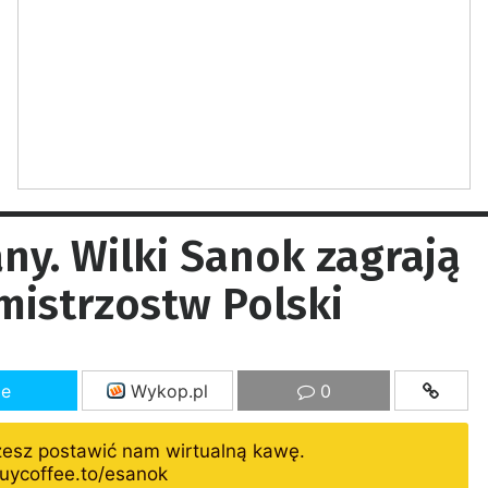
ny. Wilki Sanok zagrają
mistrzostw Polski
ze
Wykop.pl
0
żesz postawić nam wirtualną kawę.
uycoffee.to/esanok