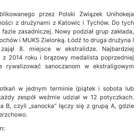
blikowanego przez Polski Związek Unihokeja
ności z drużynami z Katowic i Tychów. Do tych
w fazie zasadniczej. Nowy podział grup zakłada,
ochów i MUKS Zielonką. Łódź to druga drużyna I
zajął 8. miejsce w ekstralidze. Najbardziej
i z 2014 roku i brązowy medalista poprzedniej
zie rywalizować sanoczanom w ekstraligowym
tkań w jednym terminie (piątek i sobota lub
 każdy zespół weźmie udział w 12 potyczkach.
a B, czyli „sanocka” łączy się z grupą A, gdzie
ierzchowo.
n: