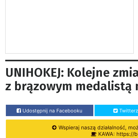
UNIHOKEJ: Kolejne zmia
z brązowym medalistą 
Udostępnij na Facebooku
Twitter
Wspieraj naszą działalność, mo
KAWA: https://b