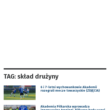
TAG: skład drużyny
6 i 7-letni wychowankowie Akademii
rozegrali mecze towarzyskie (ZDJĘCIA)
Akademia Piłkarska wprowadza
innowacyjne treningi. Piłkarze będą uczyć