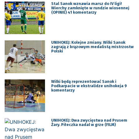
Stal Sanok wznawia marsz do IV ligi!
Wierchy zamknięte w rundzie wiosennej
(OPINIE) 41 komentarzy
UNIHOKEJ: Kolejne zmiany. Wilki Sanok
zagrają z brązowym medalistą mistrzostw
Polski
Wilki będą reprezentować Sanok i
Podkarpacie w ekstralidze unihokeja 9
komentarzy
UNIHOKEJ: Dwa zwycięstwa nad Prusem
Żary. Piłeczka nadal w grze (FILM)