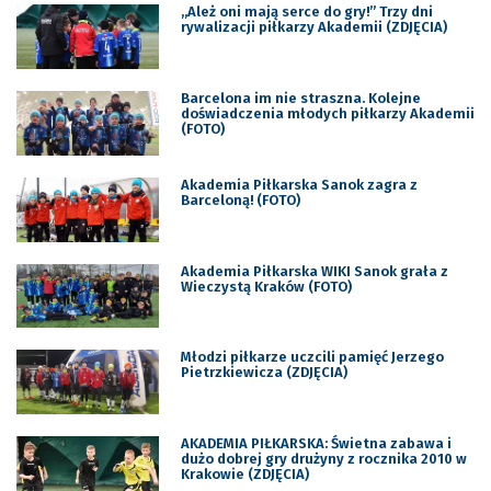
„Ależ oni mają serce do gry!” Trzy dni
rywalizacji piłkarzy Akademii (ZDJĘCIA)
Barcelona im nie straszna. Kolejne
doświadczenia młodych piłkarzy Akademii
(FOTO)
Akademia Piłkarska Sanok zagra z
Barceloną! (FOTO)
Akademia Piłkarska WIKI Sanok grała z
Wieczystą Kraków (FOTO)
Młodzi piłkarze uczcili pamięć Jerzego
Pietrzkiewicza (ZDJĘCIA)
AKADEMIA PIŁKARSKA: Świetna zabawa i
dużo dobrej gry drużyny z rocznika 2010 w
Krakowie (ZDJĘCIA)