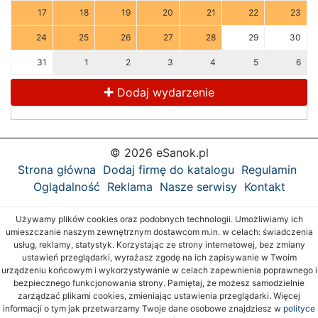
17
18
19
20
21
22
23
24
25
26
27
28
29
30
31
1
2
3
4
5
6
Dodaj wydarzenie
© 2026 eSanok.pl
Strona główna
Dodaj firmę do katalogu
Regulamin
Oglądalność
Reklama
Nasze serwisy
Kontakt
Używamy plików cookies oraz podobnych technologii. Umożliwiamy ich
umieszczanie naszym zewnętrznym dostawcom m.in. w celach: świadczenia
usług, reklamy, statystyk. Korzystając ze strony internetowej, bez zmiany
ustawień przeglądarki, wyrażasz zgodę na ich zapisywanie w Twoim
urządzeniu końcowym i wykorzystywanie w celach zapewnienia poprawnego i
bezpiecznego funkcjonowania strony. Pamiętaj, że możesz samodzielnie
zarządzać plikami cookies, zmieniając ustawienia przeglądarki. Więcej
informacji o tym jak przetwarzamy Twoje dane osobowe znajdziesz w
polityce