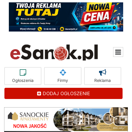
Ogłoszenia
Firmy
Reklama
DODAJ OGŁOSZENIE