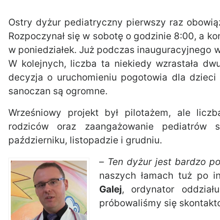
Ostry dyżur pediatryczny pierwszy raz obowią
Rozpoczynał się w sobotę o godzinie 8:00, a ko
w poniedziałek. Już podczas inauguracyjnego 
W kolejnych, liczba ta niekiedy wzrastała dw
decyzja o uruchomieniu pogotowia dla dzieci
sanoczan są ogromne.
Wrześniowy projekt był pilotażem, ale licz
rodziców oraz zaangażowanie pediatrów s
październiku, listopadzie i grudniu.
–
Ten dyżur jest bardzo po
naszych łamach tuż po i
Galej
, ordynator oddział
próbowaliśmy się skontakto