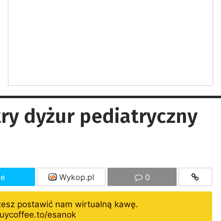
ry dyżur pediatryczny
ze
Wykop.pl
0
żesz postawić nam wirtualną kawę.
uycoffee.to/esanok