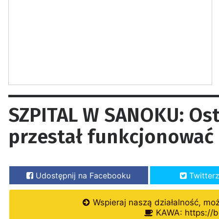
SZPITAL W SANOKU: Ost
przestał funkcjonować
Udostępnij na Facebooku
Twitter
Wspieraj naszą działalność, mo
KAWA: https://b