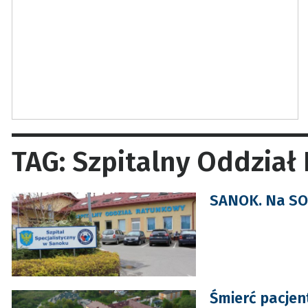
TAG: Szpitalny Oddzia
SANOK. Na SO
Śmierć pacjen