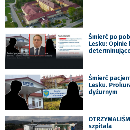
Śmierć po pob
Lesku: Opinie
determinując
Śmierć pacjen
Lesku. Prokur
dyżurnym
OTRZYMALIŚMY:
szpitala